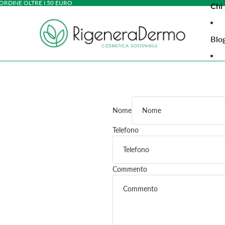
 ORDINE OLTRE I 50 EURO
Chi
Blo
Cont
Altr
Nome
Telefono
Commento