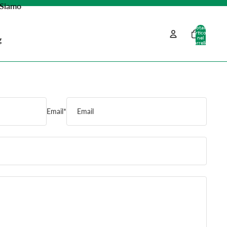
 Siamo
Totale
articoli
g
nel
carrello:
0
atti
o
Email
*